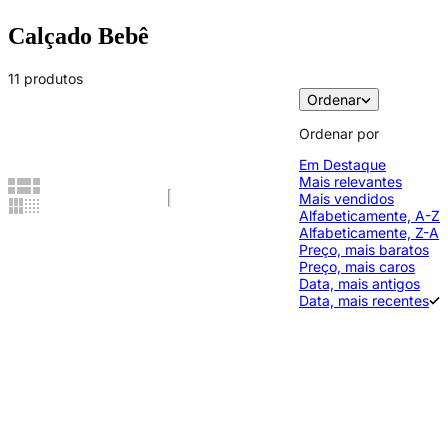
Calçado Bebê
11 produtos
Ordenar
Ordenar por
Em Destaque
Mais relevantes
Show two cards per row
Show cards bigger
Mais vendidos
Show three cards per row
Show cards smaller
Alfabeticamente, A-Z
Alfabeticamente, Z-A
Preço, mais baratos
Preço, mais caros
Data, mais antigos
Data, mais recentes