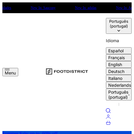
Saltar para o conteúdo
New In: Saucony
New In: adidas
New In: Arte Antwerp
Português
(portugal)
Idioma
Español
Français
English
FOOTDISTRICT
Menu
Deutsch
Menu
Italiano
Nederlands
Português
(portugal)
Pesquisar
Entrar
Cesto
Summer Sale: up to -60% off